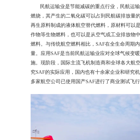
民航运输业是节能减碳的重点行业，民航运输
燃烧，其产生的二氧化碳可以占到民航碳排放量的9
再生原料制成的液体航空替代燃料，原材料可以
作物等生物燃料，也可以是从空气或工业排放物
燃料。与传统航空燃料相比，SAF在全生命周期内
量。应用SAF是当前民航运输业应对全球气候变
施。现阶段，国际主流飞机制造商和全球各大航
究SAF的实际应用，国内也有十余家企业和研究机
多家航空公司已使用国产SAF进行了商业测试飞