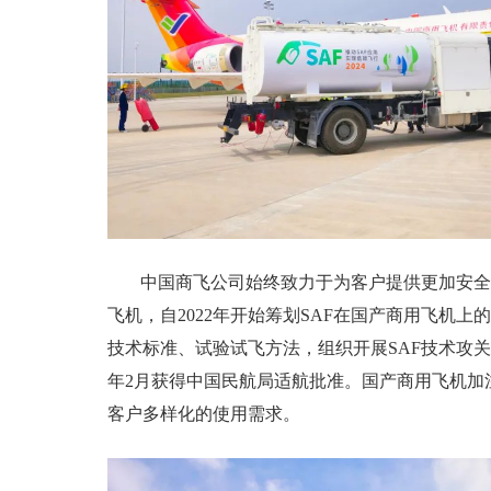
中国商飞公司始终致力于为客户提供更加安全
飞机，自2022年开始筹划SAF在国产商用飞机上
技术标准、试验试飞方法，组织开展SAF技术攻关
年2月获得中国民航局适航批准。国产商用飞机加
客户多样化的使用需求。