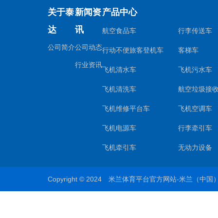
关于泰
新闻资
产品中心
达
讯
航空食品车
行李传送车
公司简介
公司动态
行动不便旅客登机车
客梯车
行业资讯
飞机清水车
飞机污水车
飞机清洗车
航空垃圾接
飞机维修平台车
飞机空调车
飞机电源车
行李牵引车
飞机牵引车
无动力设备
Copyright © 2024 米兰体育平台官方网站-米兰（