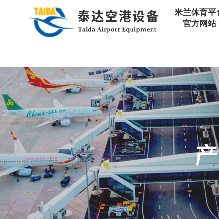
米兰体育平台官方网站
米兰体育平
官方网站