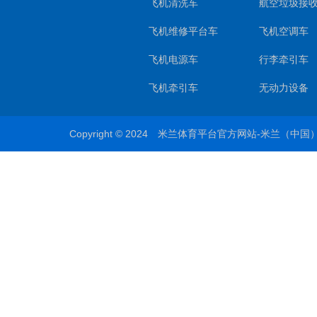
飞机清洗车
航空垃圾接
飞机维修平台车
飞机空调车
飞机电源车
行李牵引车
飞机牵引车
无动力设备
Copyright © 2024 米兰体育平台官方网站-米兰（